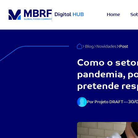
Home
Sob
Blog
Novidades
Post
Como o setor
pandemia, po
pretende re
30/
Por Projeto DRAFT