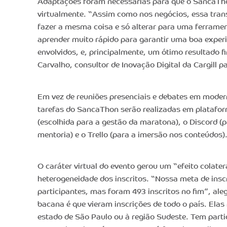
Adaptações foram necessárias para que o SancaTh
virtualmente. “Assim como nos negócios, essa tran
fazer a mesma coisa e só alterar para uma ferrame
aprender muito rápido para garantir uma boa experi
envolvidos, e, principalmente, um ótimo resultado f
Carvalho, consultor de Inovação Digital da Cargill p
Em vez de reuniões presenciais e debates em moder
tarefas do SancaThon serão realizadas em plataf
(escolhida para a gestão da maratona), o Discord (
mentoria) e o Trello (para a imersão nos conteúdos)
O caráter virtual do evento gerou um “efeito colater
heterogeneidade dos inscritos. “Nossa meta de insc
participantes, mas foram 493 inscritos no fim”, al
bacana é que vieram inscrições de todo o país. Elas
estado de São Paulo ou à região Sudeste. Tem parti