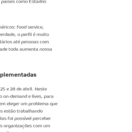
em países como Estados
éricos: food service,
rdade, o perfil é muito
itários até pessoas com
idade toda aumenta nossa
implementadas
5 e 28 de abril. Neste
o on-demand e lives, para
sem eleger um problema que
os estão trabalhando
as foi possível perceber
as organizações com um