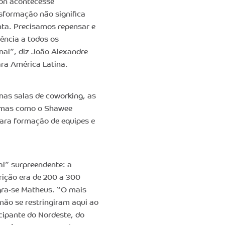
on acontecesse
sformação não significa
nta. Precisamos repensar e
ência a todos os
inal”, diz João Alexandre
ara América Latina.
nas salas de coworking, as
ormas como o Shawee
para formação de equipes e
.
al” surpreendente: a
rição era de 200 a 300
egra-se Matheus. “O mais
 não se restringiram aqui ao
cipante do Nordeste, do