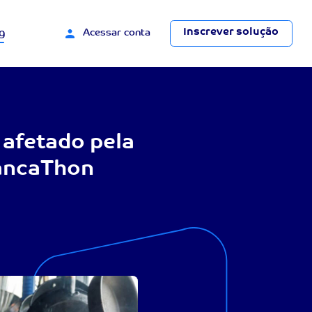
Inscrever solução
g
Acessar conta
 afetado pela
SancaThon