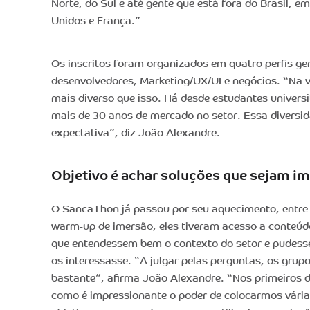
Norte, do Sul e até gente que está fora do Brasil, 
Unidos e França.”
Os inscritos foram organizados em quatro perfis gen
desenvolvedores, Marketing/UX/UI e negócios. “Na ve
mais diverso que isso. Há desde estudantes univers
mais de 30 anos de mercado no setor. Essa divers
expectativa”, diz João Alexandre.
Objetivo é achar soluções que sejam 
O SancaThon já passou por seu aquecimento, entre 2
warm-up de imersão, eles tiveram acesso a conteúd
que entendessem bem o contexto do setor e pudes
os interessasse. “A julgar pelas perguntas, os grup
bastante”, afirma João Alexandre. “Nos primeiros di
como é impressionante o poder de colocarmos vári