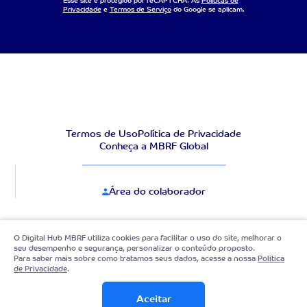
Esse site é protegido por reCAPTCHA. As
Políticas de
Privacidade
e
Termos de Serviço
do Google se aplicam.
Termos de Uso
Política de Privacidade
Conheça a MBRF Global
Área do colaborador
Voltar para o topo
O Digital Hub MBRF utiliza cookies para facilitar o uso do site, melhorar o
seu desempenho e segurança, personalizar o conteúdo proposto.
Para saber mais sobre como tratamos seus dados, acesse a nossa
Politica
de Privacidade
.
MBRF e Digital Hub MBRF © Todos os direitos reservados
Aceitar